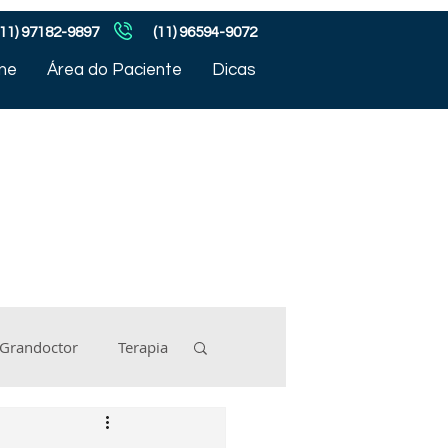
(11) 97182-9897
(11) 96594-9072
ine
Área do Paciente
Dicas
Grandoctor
Terapia
r
Thiago Bhering