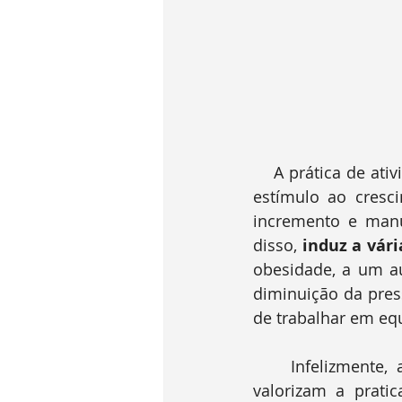
    A prática de atividade física regular nos traz benefícios em todas as idades, desde o 
estímulo ao cresc
incremento e manu
disso, 
induz a vári
obesidade, a um aum
diminuição da press
de trabalhar em eq
    Infelizmente, as medidas públicas e culturais brasileiras não incentivam nem 
valorizam a prati