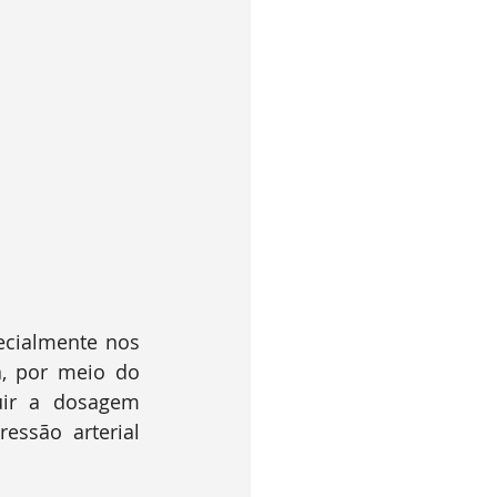
, por meio do 
r  a  dosagem  
ssão arterial 