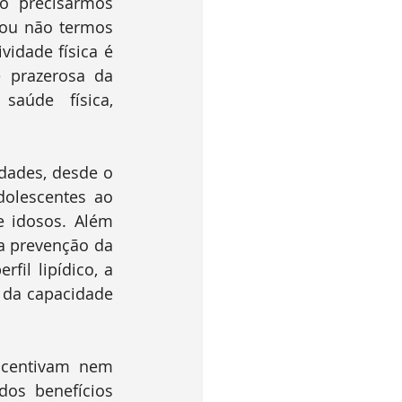
ão precisarmos 
ou não termos 
idade física é 
 prazerosa da 
aúde física, 
olescentes ao 
 idosos. Além 
a prevenção da 
il lipídico, a 
 da capacidade 
os benefícios 