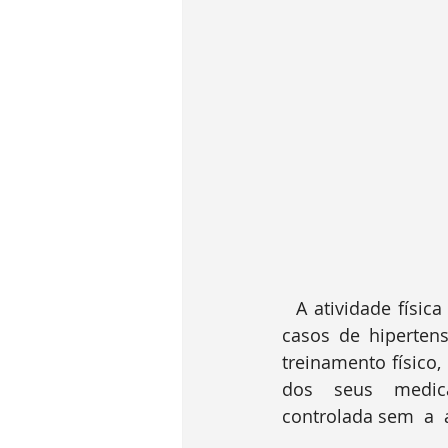
  A atividade física regular melhora a pressão arterial de repouso, especialmente nos 
casos de hiperten
treinamento físico,
dos  seus  medica
controlada sem  a 