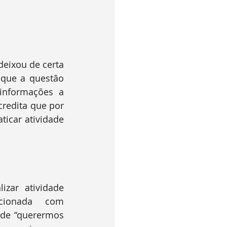
que a questão 
nformações a 
redita que por 
icar atividade 
cionada com 
de “querermos 