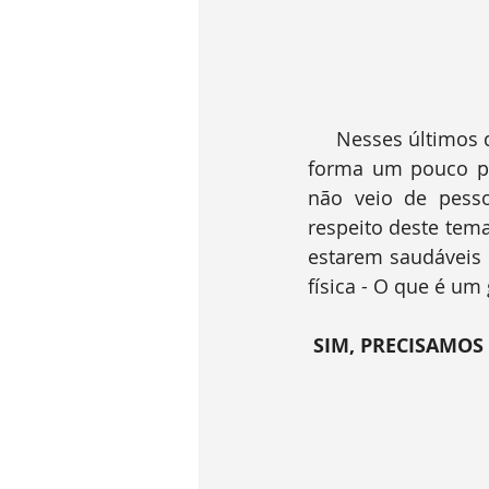
     Nesses últimos dias ouvi de alguns pacientes essa pergunta que me deixou de certa 
forma um pouco pr
não veio de pess
respeito deste tema
estarem saudáveis 
física - O que é um 
SIM, PRECISAMOS 