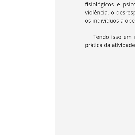
fisiológicos e psi
violência, o desres
os indivíduos a obe
    Tendo isso em mente, descreverei aqui brevemente as melhoras comprovadas da 
prática da atividade