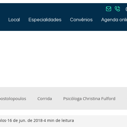
Local
Especialidades
Convênios
Agenda onl
Nosso Blog
postolopoulos
Corrida
Psicóloga Christina Fulford
ulos
16 de jun. de 2018
4 min de leitura
m estar
Compulsão
Bianca Pierani
lesão muscula