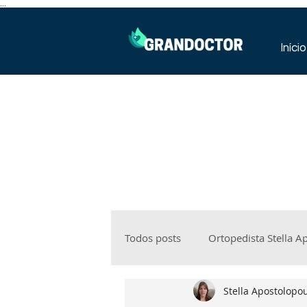
...
Início
Todos posts
Ortopedista Stella A
Stella Apostolopo
Ortopedia
nutrição
be